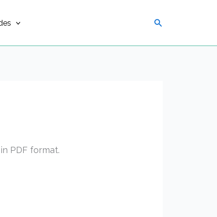
Search
des
 in PDF format.