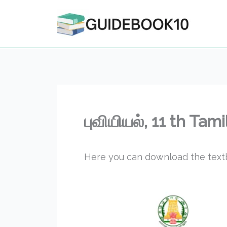
Skip
to
content
புவியியல், 11 th Ta
Here you can download the textbo