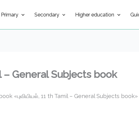
Primary
Secondary
Higher education
Gui
mil – General Subjects book
ok «புவியியல், 11 th Tamil – General Subjects book»