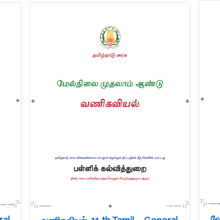
வே
ral