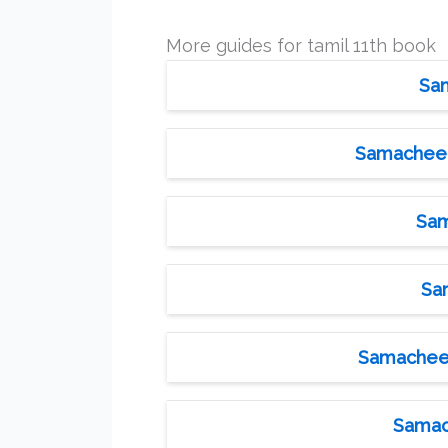
More guides for tamil 11th book
Sam
Samacheer 
Sam
Sa
Samacheer 
Samac