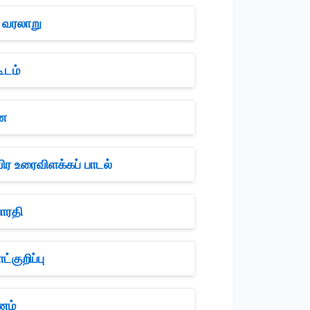
 வரலாறு
ூடம்
ணை
ிர உரைவிளக்கப் பாடல்
ாரதி
குறிப்பு
ணம்