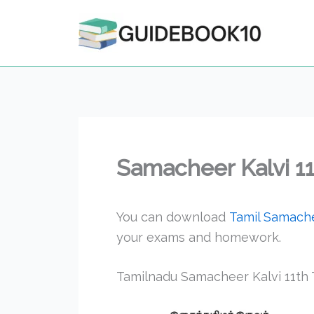
Skip
to
content
Samacheer Kalvi 11
You can download
Tamil Samache
your exams and homework.
Tamilnadu Samacheer Kalvi 11th T