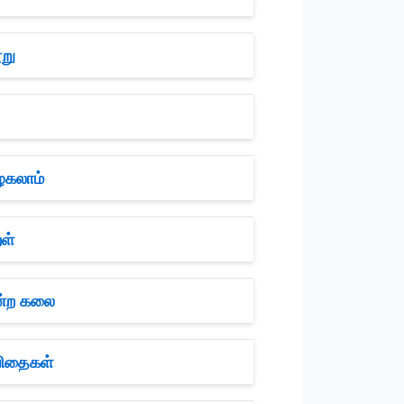
று
ழகலாம்
ள்
ன்ற கலை
விதைகள்