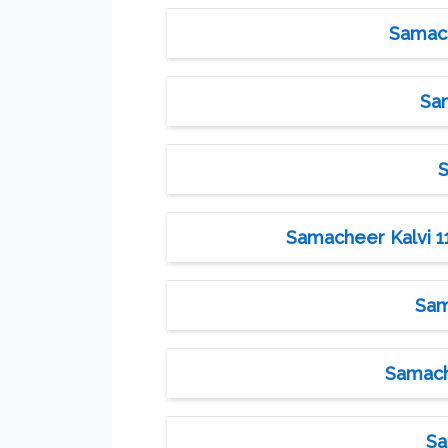
Samach
Sam
S
Samacheer Kalvi 11t
Sam
Samache
Sa