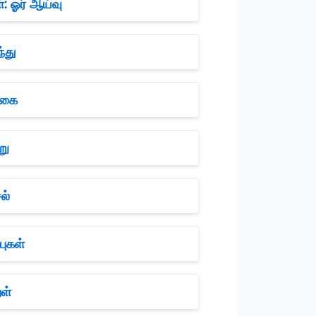
: ஓர் ஆய்வு
்து
ொகை
று
ல்
புகள்
ள்