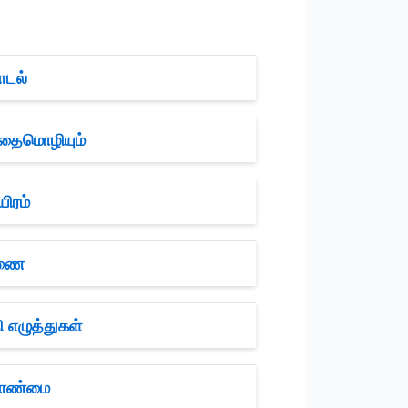
ாடல்
ிதைமொழியும்
ிரம்
ிணை
 எழுத்துகள்
ளாண்மை