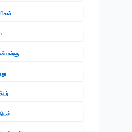
விகள்
்
ன் பள்ளு
ூறு
்டர்
திகள்