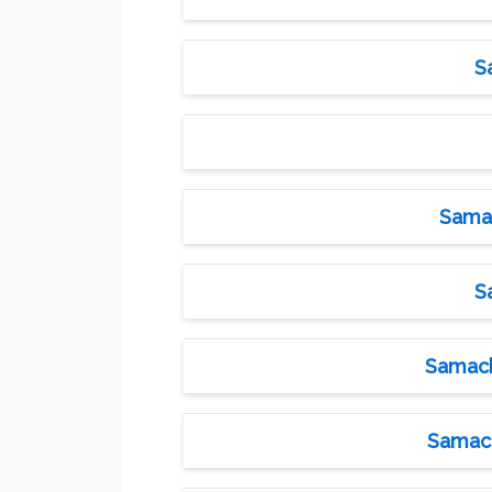
S
Samac
S
Samach
Samach