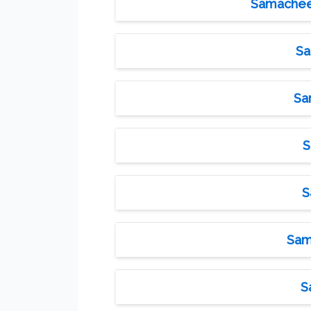
Samacheer 
Sa
Sa
S
S
Sama
S