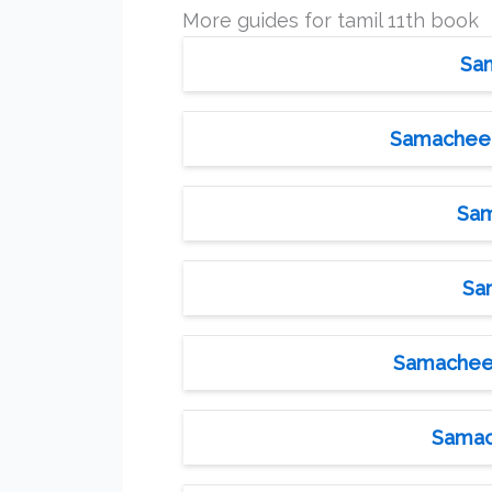
More guides for tamil 11th book
Sam
Samacheer 
Sam
Sa
Samacheer 
Samac