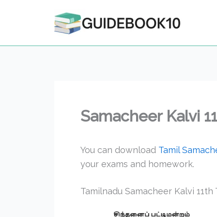
Skip
to
content
Samacheer Kalvi 11t
You can download
Tamil Samache
your exams and homework.
Tamilnadu Samacheer Kalvi 11th Ta