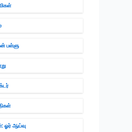
விகள்
்
ன் பள்ளு
ூறு
்டர்
திகள்
: ஓர் ஆய்வு