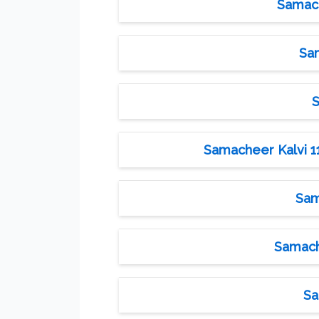
Samach
Sam
S
Samacheer Kalvi 11t
Sam
Samache
Sa