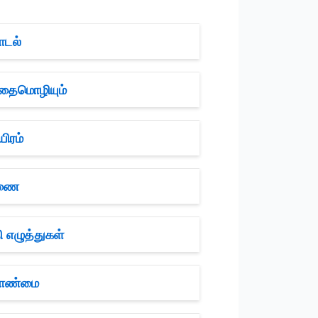
ாடல்
ிதைமொழியும்
ிரம்
ிணை
 எழுத்துகள்
ளாண்மை