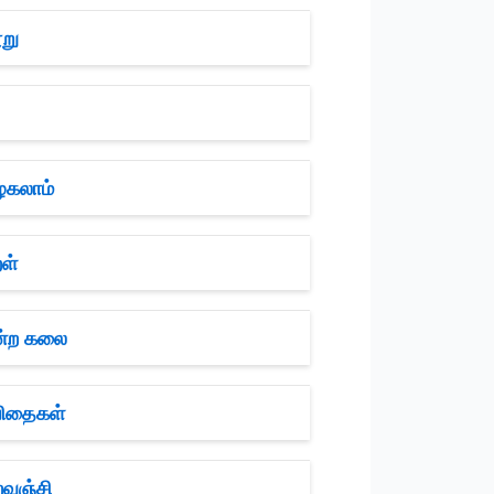
று
ழகலாம்
ள்
ன்ற கலை
விதைகள்
றவஞ்சி