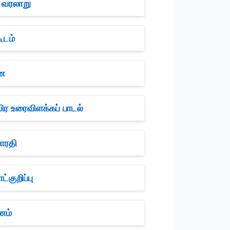
 வரலாறு
ூடம்
ணை
ிர உரைவிளக்கப் பாடல்
ாரதி
குறிப்பு
ணம்