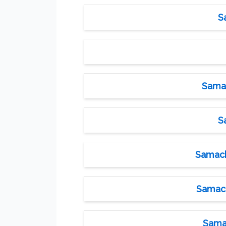
S
Samac
S
Samach
Samach
Samac