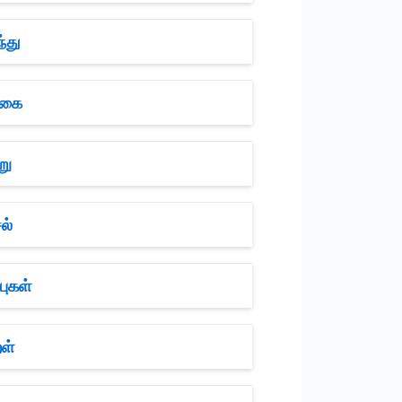
்து
ொகை
று
ல்
புகள்
ள்