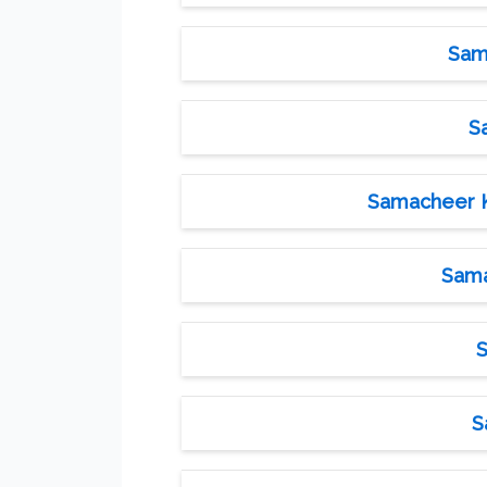
Sama
S
Samacheer Ka
Sama
S
S