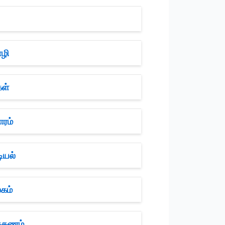
ழி
ள்
ரம்
ியல்
கம்
க்கணம்