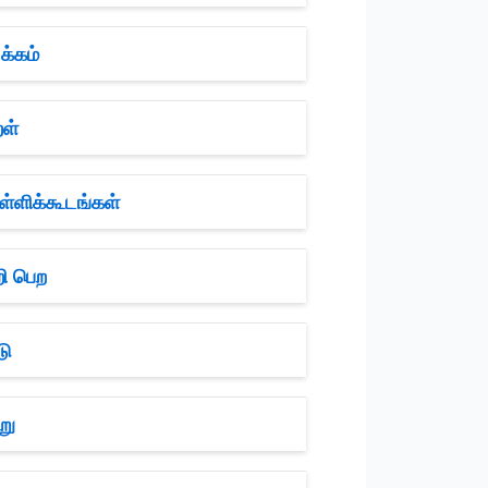
க்கம்
ள்
்ளிக்கூடங்கள்
ி பெற
டு
று