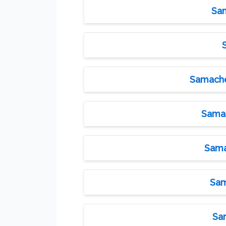
Sam
Samachee
Samac
Samac
Sam
Sam