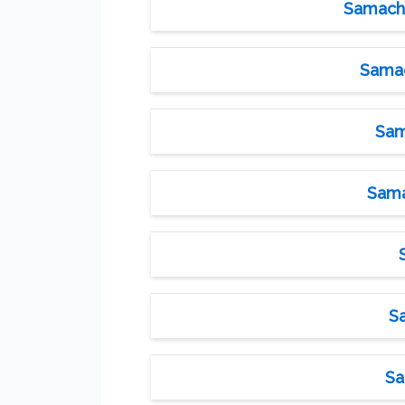
Samache
Samac
Sam
Sama
S
Sa