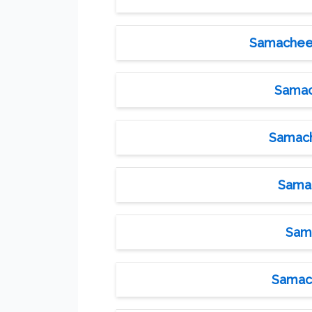
Samacheer 
Samach
Samache
Samac
Sama
Samach