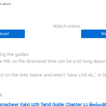
Watch online
load
Wa
ng the guides:
ew MB, so the download time can be a bit long depen
k on the links below and select “Save Link As…”, or le
ok
macheer Kalvi 12th Tamil Guide Chapter 1.1 இளந்தமி