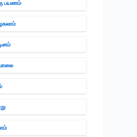
ரு பயணம்
ழகலாம்
ினம்
ிமாலை
்
று
ளம்