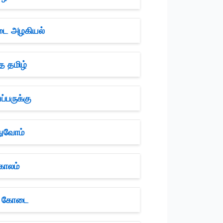
நடை அழகியல்
த தமிழ்
்பருக்கு
துவோம்
காலம்
ள் கோடை