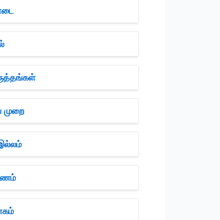
வாடை
்
ுத்தங்கள்
ப முறை
இல்லம்
யணம்
ாகம்