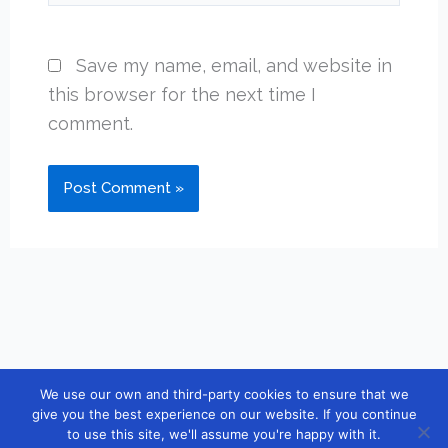
Save my name, email, and website in
this browser for the next time I
comment.
We use our own and third-party cookies to ensure that we
Copyright © 2026 [guidebook10] |
Contact
|
Privacy Policy
|
give you the best experience on our website. If you continue
to use this site, we'll assume you're happy with it.
Cookies Policy